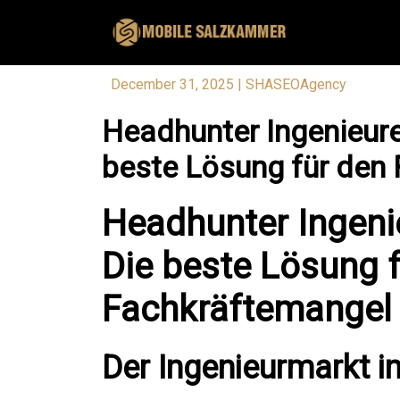
Skip
to
content
December 31, 2025
|
SHASEOAgency
Headhunter Ingenieure
beste Lösung für den
Headhunter Ingeni
Die beste Lösung 
Fachkräftemangel
Der Ingenieurmarkt 