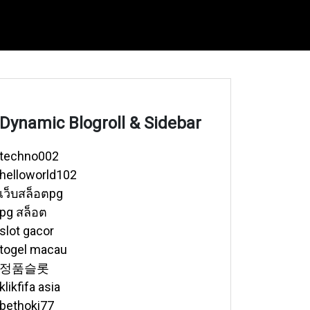
Dynamic Blogroll & Sidebar
techno002
helloworld102
เว็บสล็อตpg
pg สล็อต
slot gacor
togel macau
정품슬롯
klikfifa asia
bethoki77