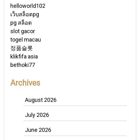
helloworld102
เว็บสล็อตpg
pg สล็อต
slot gacor
togel macau
정품슬롯
klikfifa asia
bethoki77
Archives
August 2026
July 2026
June 2026