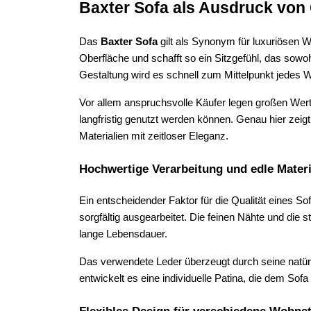
Baxter Sofa als Ausdruck von Q
Das 
Baxter Sofa
 gilt als Synonym für luxuriösen 
Oberfläche und schafft so ein Sitzgefühl, das sowoh
Gestaltung wird es schnell zum Mittelpunkt jedes
Vor allem anspruchsvolle Käufer legen großen Wert 
langfristig genutzt werden können. Genau hier zeigt
Materialien mit zeitloser Eleganz.
Hochwertige Verarbeitung und edle Materi
Ein entscheidender Faktor für die Qualität eines Sof
sorgfältig ausgearbeitet. Die feinen Nähte und die s
lange Lebensdauer.
Das verwendete Leder überzeugt durch seine natürl
entwickelt es eine individuelle Patina, die dem Sofa