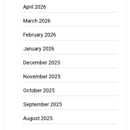
April 2026
March 2026
February 2026
January 2026
December 2025
November 2025
October 2025
September 2025
August 2025