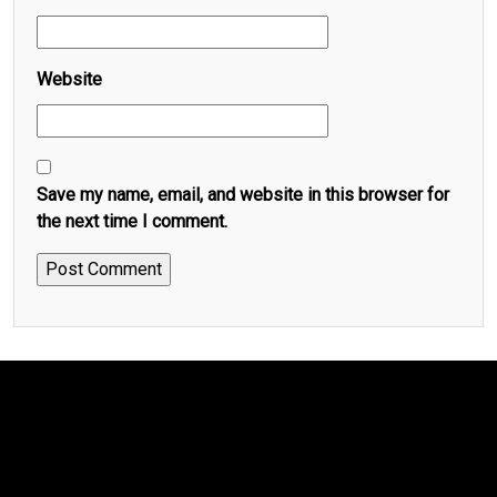
Website
Save my name, email, and website in this browser for
the next time I comment.