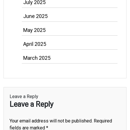
July 2025
June 2025
May 2025
April 2025
March 2025
Leave a Reply
Leave a Reply
Your email address will not be published.
Required
fields are marked
*