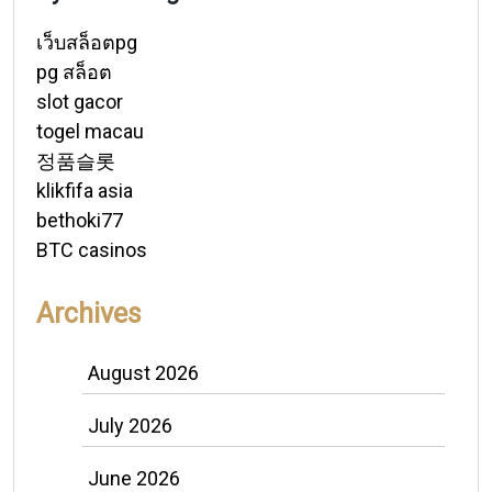
เว็บสล็อตpg
pg สล็อต
slot gacor
togel macau
정품슬롯
klikfifa asia
bethoki77
BTC casinos
Archives
August 2026
July 2026
June 2026