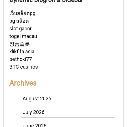
เว็บสล็อตpg
pg สล็อต
slot gacor
togel macau
정품슬롯
klikfifa asia
bethoki77
BTC casinos
Archives
August 2026
July 2026
June 2026