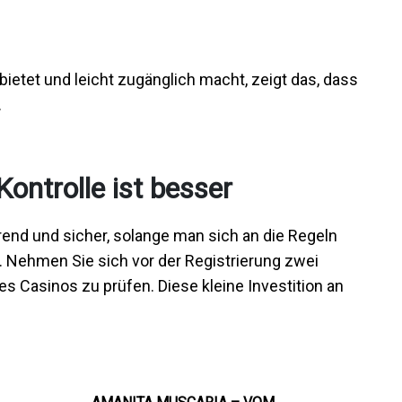
bietet und leicht zugänglich macht, zeigt das, dass
.
 Kontrolle ist besser
rend und sicher, solange man sich an die Regeln
t. Nehmen Sie sich vor der Registrierung zwei
es Casinos zu prüfen. Diese kleine Investition an