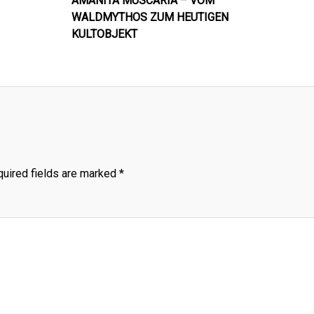
AMANITA MUSCARIA – VOM
WALDMYTHOS ZUM HEUTIGEN
KULTOBJEKT
uired fields are marked
*