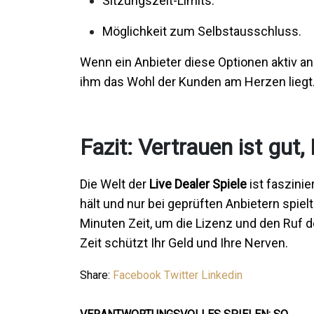
Sitzungszeit-Limits.
Möglichkeit zum Selbstausschluss.
Wenn ein Anbieter diese Optionen aktiv an
ihm das Wohl der Kunden am Herzen liegt
Fazit: Vertrauen ist gut,
Die Welt der
Live Dealer Spiele
ist faszinie
hält und nur bei geprüften Anbietern spiel
Minuten Zeit, um die Lizenz und den Ruf d
Zeit schützt Ihr Geld und Ihre Nerven.
Share:
Facebook
Twitter
Linkedin