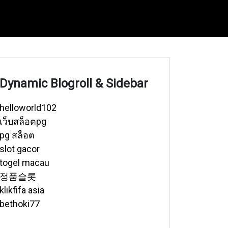
Dynamic Blogroll & Sidebar
helloworld102
เว็บสล็อตpg
pg สล็อต
slot gacor
togel macau
정품슬롯
klikfifa asia
bethoki77