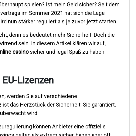
 überhaupt spielen? Ist mein Geld sicher? Seit dem
svertrags im Sommer 2021 hat sich die Lage
d nun stärker reguliert als je zuvor
jetzt starten
.
icht, denn es bedeutet mehr Sicherheit. Doch die
rrend sein. In diesem Artikel klären wir auf,
nline casino
sicher und legal Spaß zu haben.
d EU-Lizenzen
n, werden Sie auf verschiedene
st das Herzstück der Sicherheit. Sie garantiert,
 überwacht wird.
uregulierung können Anbieter eine offizielle
inos gelten als extrem sicher, haben aber oft