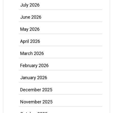
July 2026
June 2026
May 2026
April 2026
March 2026
February 2026
January 2026
December 2025
November 2025