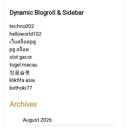
Dynamic Blogroll & Sidebar
techno002
helloworld102
เว็บสล็อตpg
pg สล็อต
slot gacor
togel macau
정품슬롯
klikfifa asia
bethoki77
Archives
August 2026