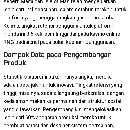
seperti Malta dan Isle of Man telah mengeluarkan
lebih dari 12 lisensi baru dalam setahun terakhir untuk
platform yang menggabungkan game dan taruhan.
Kelima, tingkat retensi pengguna untuk platform
hibrida ini 3.5 kali lebih tinggi daripada kasino online
RNG tradisional pada bulan keenam penggunaan.
Dampak Data pada Pengembangan
Produk
Statistik-statisik ini bukan hanya angka; mereka
adalah peta jalan untuk inovasi. Tingkat retensi yang
tinggi, misalnya, secara langsung berkorelasi dengan
kedalaman mekanika permainan dan struktur sosial
yang ditawarkan. Pengembang kini mengalokasikan
lebih dari 60% anggaran produksi mereka untuk
pembuat narasi dan desainer sistem permainan,