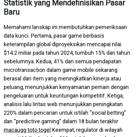
Statistik yang Mendefinisikan Pasar
Baru
Memahami lanskap ini membutuhkan pemeriksaan
data kunci. Pertama, pasar game berbasis
keterampilan global diproyeksikan mencapai nilai
$14.2 miliar pada tahun 2024, tumbuh 15% dari tahun
sebelumnya. Kedua, 41% dari semua pendapatan
microtransaction dalam game mobile sekarang
berasal dari item yang meningkatkan kinerja atau
peluang, menunjukkan kenyamanan pemain dengan
pengeluaran untuk keuntungan kompetitif. Ketiga,
analisis lalu lintas web menunjukkan peningkatan
220% dalam pencarian untuk istilah “social betting”
dan “predictive gaming” dalam 18 bulan terakhir
macaugg toto togel
Keempat, regulator di wilayah