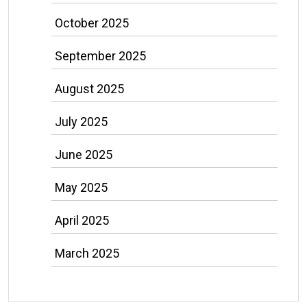
October 2025
September 2025
August 2025
July 2025
June 2025
May 2025
April 2025
March 2025