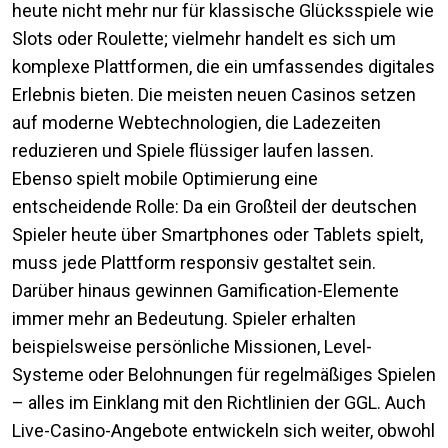
heute nicht mehr nur für klassische Glücksspiele wie
Slots oder Roulette; vielmehr handelt es sich um
komplexe Plattformen, die ein umfassendes digitales
Erlebnis bieten. Die meisten neuen Casinos setzen
auf moderne Webtechnologien, die Ladezeiten
reduzieren und Spiele flüssiger laufen lassen.
Ebenso spielt mobile Optimierung eine
entscheidende Rolle: Da ein Großteil der deutschen
Spieler heute über Smartphones oder Tablets spielt,
muss jede Plattform responsiv gestaltet sein.
Darüber hinaus gewinnen Gamification-Elemente
immer mehr an Bedeutung. Spieler erhalten
beispielsweise persönliche Missionen, Level-
Systeme oder Belohnungen für regelmäßiges Spielen
– alles im Einklang mit den Richtlinien der GGL. Auch
Live-Casino-Angebote entwickeln sich weiter, obwohl