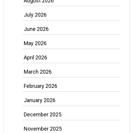
August 2026
July 2026
June 2026
May 2026
April 2026
March 2026
February 2026
January 2026
December 2025
November 2025