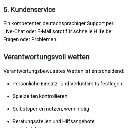
5. Kundenservice
Ein kompetenter, deutschsprachiger Support per
Live-Chat oder E-Mail sorgt für schnelle Hilfe bei
Fragen oder Problemen.
Verantwortungsvoll wetten
Verantwortungsbewusstes Wetten ist entscheidend:
Persönliche Einsatz- und Verlustlimits festlegen
Spielzeiten kontrollieren
Selbstsperren nutzen, wenn nötig
Beratungsstellen und Hilfsangebote