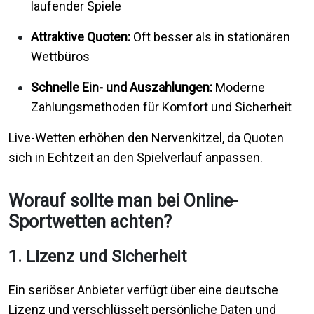
laufender Spiele
Attraktive Quoten:
Oft besser als in stationären
Wettbüros
Schnelle Ein- und Auszahlungen:
Moderne
Zahlungsmethoden für Komfort und Sicherheit
Live-Wetten erhöhen den Nervenkitzel, da Quoten
sich in Echtzeit an den Spielverlauf anpassen.
Worauf sollte man bei Online-
Sportwetten achten?
1. Lizenz und Sicherheit
Ein seriöser Anbieter verfügt über eine deutsche
Lizenz und verschlüsselt persönliche Daten und