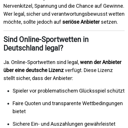
Nervenkitzel, Spannung und die Chance auf Gewinne.
Wer legal, sicher und verantwortungsbewusst wetten
möchte, sollte jedoch auf
seriöse Anbieter
setzen.
Sind Online-Sportwetten in
Deutschland legal?
Ja. Online-Sportwetten sind legal,
wenn der Anbieter
über eine deutsche Lizenz
verfügt. Diese Lizenz
stellt sicher, dass der Anbieter:
Spieler vor problematischem Glücksspiel schützt
Faire Quoten und transparente Wettbedingungen
bietet
Sichere Ein- und Auszahlungen gewährleistet