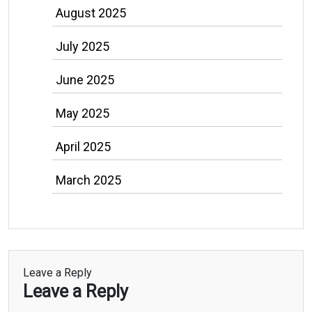
August 2025
July 2025
June 2025
May 2025
April 2025
March 2025
Leave a Reply
Leave a Reply