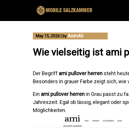
Skip
to
content
AsimAli
May 15, 2026
|
by
Wie vielseitig ist ami 
Der Begriff
ami pullover herren
steht heute
Besonders in grauer Farbe zeigt sich, wie 
Ein
ami pullover herren
in Grau passt zu fa
Jahreszeit. Egal ob lässig, elegant oder s
Möglichkeiten.