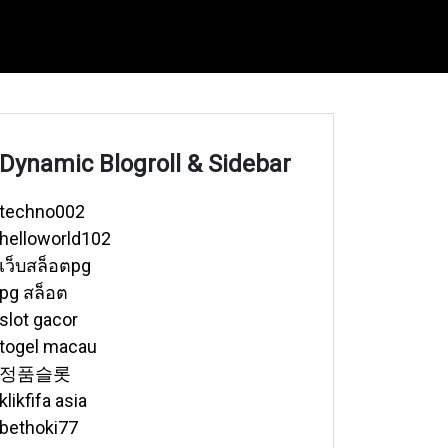
Dynamic Blogroll & Sidebar
techno002
helloworld102
เว็บสล็อตpg
pg สล็อต
slot gacor
togel macau
정품슬롯
klikfifa asia
bethoki77