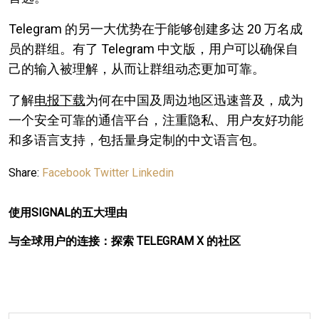
Telegram 的另一大优势在于能够创建多达 20 万名成
员的群组。有了 Telegram 中文版，用户可以确保自
己的输入被理解，从而让群组动态更加可靠。
了解
电报下载
为何在中国及周边地区迅速普及，成为
一个安全可靠的通信平台，注重隐私、用户友好功能
和多语言支持，包括量身定制的中文语言包。
Share:
Facebook
Twitter
Linkedin
使用SIGNAL的五大理由
与全球用户的连接：探索 TELEGRAM X 的社区