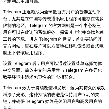
群组动态更加可靠。
Telegram 正逐渐成为全球数百万用户的首选互动平
台，尤其是在中国等传统通讯应用程序可能存在诸多
限制的地区。Telegram 的官方网站是一个中心枢纽，
用户可以在此访问系统服务、探索其功能并查找各种
工具的下载。进入 Telegram 的世界，首先要访问其
官方网站，潜在客户可以方便地在移动设备或台式电
脑上下载该应用程序。
设置 Telegram 后，用户可以通过设置菜单选择简体
中文界面。简体中文的易用性与 Telegram 在多元化
数字环境中追求包容性的理念相契合。
Telegram 致力于持续改进和发展，这为其持久的成功
增添了光彩。这种持续的改进是保持用户互动的关
键，并确保 Telegram 始终是休闲用户和高级用户的
首选。