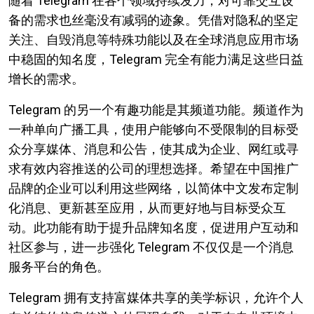
随着 Telegram 在各个领域持续发力，对可靠交互设
备的需求也丝毫没有减弱的迹象。凭借对隐私的坚定
关注、自毁消息等特殊功能以及在全球消息应用市场
中稳固的知名度，Telegram 完全有能力满足这些日益
增长的需求。
Telegram 的另一个有趣功能是其频道功能。频道作为
一种单向广播工具，使用户能够向不受限制的目标受
众分享媒体、消息和公告，使其成为企业、网红或寻
求有效内容推送的公司的理想选择。希望在中国推广
品牌的企业可以利用这些网络，以简体中文发布定制
化消息、更新甚至应用，从而更好地与目标受众互
动。此功能有助于提升品牌知名度，促进用户互动和
社区参与，进一步强化 Telegram 不仅仅是一个消息
服务平台的角色。
Telegram 拥有支持富媒体共享的美学标识，允许个人