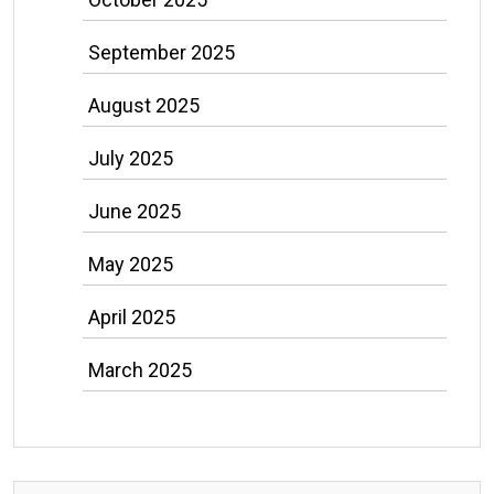
September 2025
August 2025
July 2025
June 2025
May 2025
April 2025
March 2025