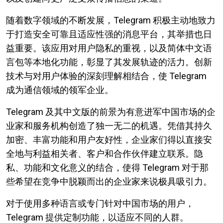
随着数字领域的不断发展，Telegram 积极主动地致力
于打造安全可靠且适应性强的消息平台，其举措也日
益重要。该应用对用户隐私的重视，以及简体中文语
言包等本地化功能，彰显了其发展轨迹的活力。创新
技术与对用户体验的深刻理解相结合，使 Telegram
成为通信领域的领军企业。
Telegram 及其中文版的前景为有意进军中国市场的企
业家和服务机构创造了独一无二的机遇。凭借其持久
加密、丰富功能和用户友好性，企业家们得以直接安
全地与利益相关者、客户和合作伙伴建立联系。隐
私、功能和文化意义的结合，使得 Telegram 对于那
些希望在竞争中脱颖而出的企业家来说极具吸引力。
对于使用多种语言或专门针对中国市场的用户，
Telegram 提供定制功能，以适应不同的人群。