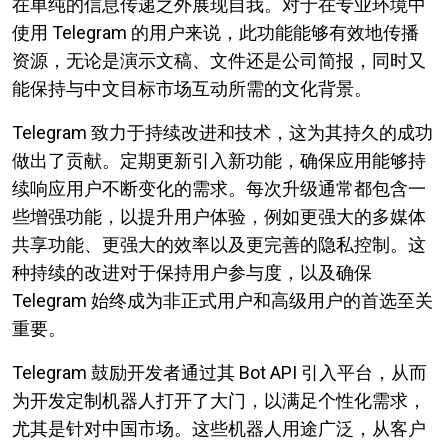
在单纯的信息传递之外展现自我。对于在专业环境中
使用 Telegram 的用户来说，此功能能够有效地传播
资源，无论是演示文稿、文件还是公司简报，同时又
能保持与中文目标市场互动所需的文化背景。
Telegram 致力于持续改进和技术，这为其持久的成功
做出了贡献。定期更新引入新功能，确保应用能够持
续响应用户不断变化的需求。每次升级通常都包含一
些增强功能，以提升用户体验，例如更强大的多媒体
共享功能、更强大的效率以及更完善的隐私控制。这
种持续的改进对于保持用户参与度，以及确保
Telegram 始终成为非正式用户和高级用户的首选至关
重要。
Telegram 鼓励开发者通过其 Bot API 引入平台，从而
为开发定制机器人打开了大门，以满足个性化需求，
尤其是针对中国市场。这些机器人用途广泛，从客户