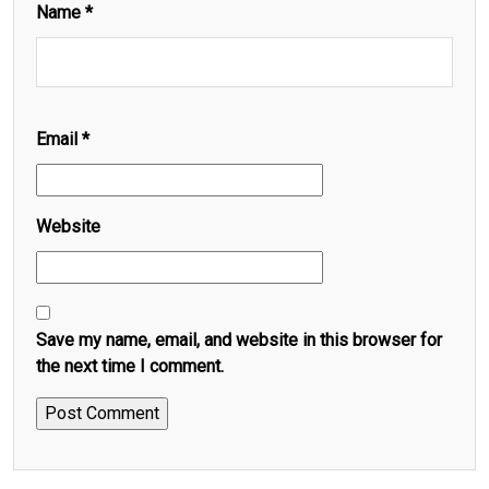
Name
*
Email
*
Website
Save my name, email, and website in this browser for
the next time I comment.