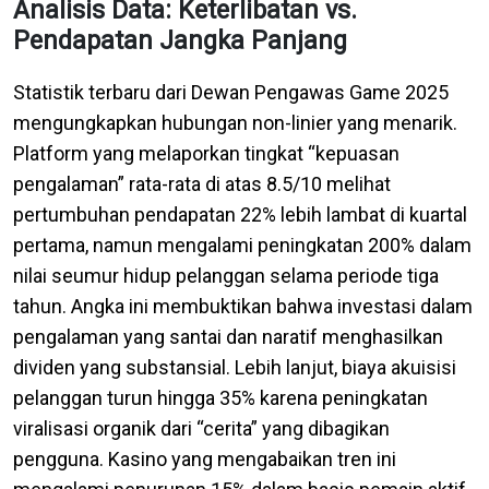
Analisis Data: Keterlibatan vs.
Pendapatan Jangka Panjang
Statistik terbaru dari Dewan Pengawas Game 2025
mengungkapkan hubungan non-linier yang menarik.
Platform yang melaporkan tingkat “kepuasan
pengalaman” rata-rata di atas 8.5/10 melihat
pertumbuhan pendapatan 22% lebih lambat di kuartal
pertama, namun mengalami peningkatan 200% dalam
nilai seumur hidup pelanggan selama periode tiga
tahun. Angka ini membuktikan bahwa investasi dalam
pengalaman yang santai dan naratif menghasilkan
dividen yang substansial. Lebih lanjut, biaya akuisisi
pelanggan turun hingga 35% karena peningkatan
viralisasi organik dari “cerita” yang dibagikan
pengguna. Kasino yang mengabaikan tren ini