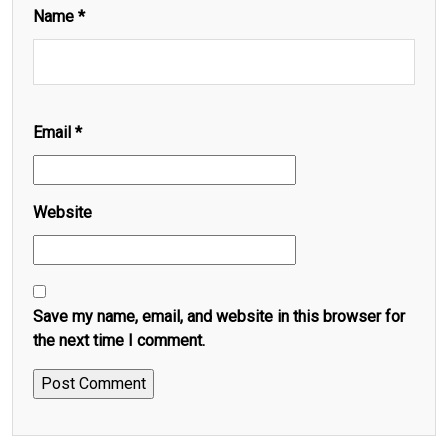
Name
*
Email
*
Website
Save my name, email, and website in this browser for
the next time I comment.