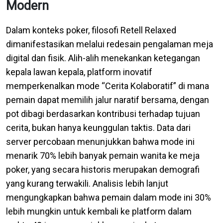
Modern
Dalam konteks poker, filosofi Retell Relaxed
dimanifestasikan melalui redesain pengalaman meja
digital dan fisik. Alih-alih menekankan ketegangan
kepala lawan kepala, platform inovatif
memperkenalkan mode “Cerita Kolaboratif” di mana
pemain dapat memilih jalur naratif bersama, dengan
pot dibagi berdasarkan kontribusi terhadap tujuan
cerita, bukan hanya keunggulan taktis. Data dari
server percobaan menunjukkan bahwa mode ini
menarik 70% lebih banyak pemain wanita ke meja
poker, yang secara historis merupakan demografi
yang kurang terwakili. Analisis lebih lanjut
mengungkapkan bahwa pemain dalam mode ini 30%
lebih mungkin untuk kembali ke platform dalam