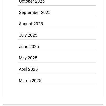
October 2025
September 2025
August 2025
July 2025
June 2025
May 2025
April 2025
March 2025