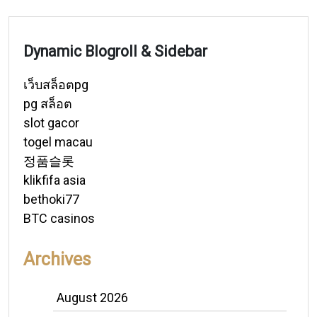
Dynamic Blogroll & Sidebar
เว็บสล็อตpg
pg สล็อต
slot gacor
togel macau
정품슬롯
klikfifa asia
bethoki77
BTC casinos
Archives
August 2026