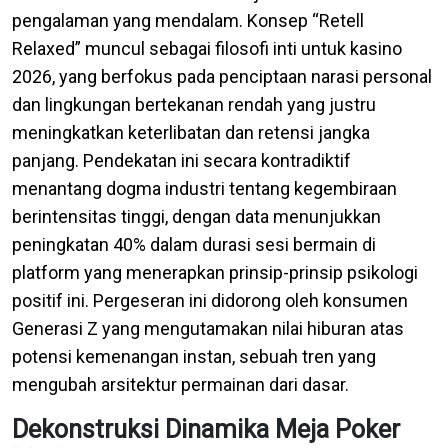
pengalaman yang mendalam. Konsep “Retell
Relaxed” muncul sebagai filosofi inti untuk kasino
2026, yang berfokus pada penciptaan narasi personal
dan lingkungan bertekanan rendah yang justru
meningkatkan keterlibatan dan retensi jangka
panjang. Pendekatan ini secara kontradiktif
menantang dogma industri tentang kegembiraan
berintensitas tinggi, dengan data menunjukkan
peningkatan 40% dalam durasi sesi bermain di
platform yang menerapkan prinsip-prinsip psikologi
positif ini. Pergeseran ini didorong oleh konsumen
Generasi Z yang mengutamakan nilai hiburan atas
potensi kemenangan instan, sebuah tren yang
mengubah arsitektur permainan dari dasar.
Dekonstruksi Dinamika Meja Poker