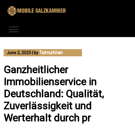
Skip
to
content
Taimurkhan
June 2, 2025
|
by
Ganzheitlicher
Immobilienservice in
Deutschland: Qualität,
Zuverlässigkeit und
Werterhalt durch pr