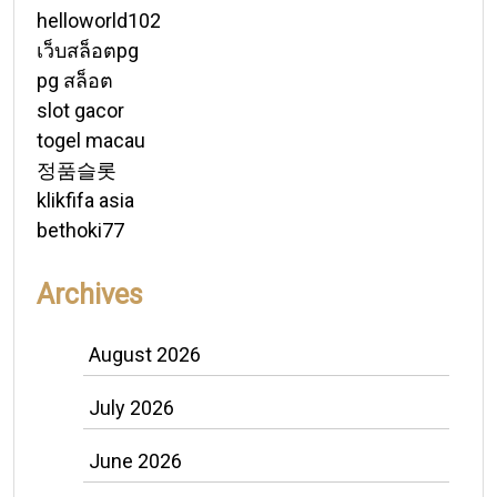
helloworld102
เว็บสล็อตpg
pg สล็อต
slot gacor
togel macau
정품슬롯
klikfifa asia
bethoki77
Archives
August 2026
July 2026
June 2026