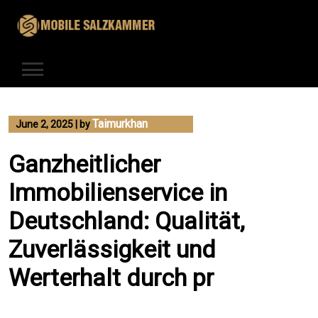
Skip
to
content
Taimurkhan
June 2, 2025
|
by
Ganzheitlicher
Immobilienservice in
Deutschland: Qualität,
Zuverlässigkeit und
Werterhalt durch pr