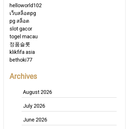
helloworld102
เว็บสล็อตpg
pg สล็อต
slot gacor
togel macau
정품슬롯
klikfifa asia
bethoki77
Archives
August 2026
July 2026
June 2026