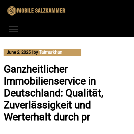
Skip
to
content
Taimurkhan
June 2, 2025
|
by
Ganzheitlicher
Immobilienservice in
Deutschland: Qualität,
Zuverlässigkeit und
Werterhalt durch pr