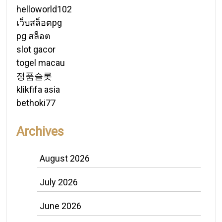
helloworld102
เว็บสล็อตpg
pg สล็อต
slot gacor
togel macau
정품슬롯
klikfifa asia
bethoki77
Archives
August 2026
July 2026
June 2026