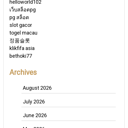
helloworld102
เว็บสล็อตpg
pg สล็อต
slot gacor
togel macau
정품슬롯
klikfifa asia
bethoki77
Archives
August 2026
July 2026
June 2026