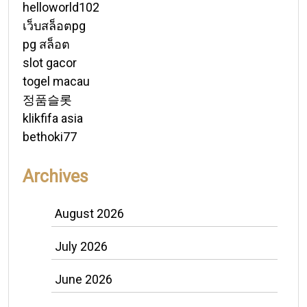
helloworld102
เว็บสล็อตpg
pg สล็อต
slot gacor
togel macau
정품슬롯
klikfifa asia
bethoki77
Archives
August 2026
July 2026
June 2026