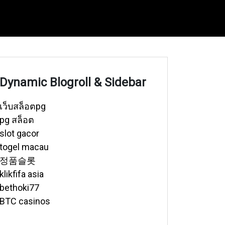
Dynamic Blogroll & Sidebar
เว็บสล็อตpg
pg สล็อต
slot gacor
togel macau
정품슬롯
klikfifa asia
bethoki77
BTC casinos