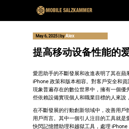
Skip
to
content
Alex
May 6, 2025
|
by
提高移动设备性能的
愛思助手的不斷發展和改進表明了其在蘋
iPhone 政策和版本相容。對客戶安全
現象普遍存在的數位世界中，擁有一個優
些依賴設備實現個人和職業目標的人來說
在不斷發展的行動創新領域中，改善用戶體驗
用戶而言。其中一個引人注目的工具就是愛思
快閃記憶體助理和越獄工具，處理 iPhone